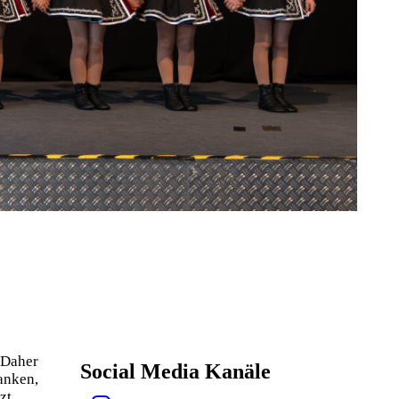
 Daher
Social Media Kanäle
anken,
zt