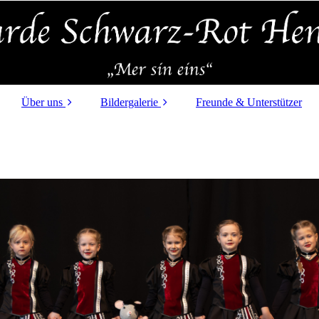
Über uns
Bildergalerie
Freunde & Unterstützer
Unsere Orden und
Session 2025/26
Pins
Session 2024/25
Vorstand
Session 2023/24
Minigarde
Session 2022/23
Kindergarde
Session 2021/22
Juniorengarde
Seniorengarde
Aktive & Senatoren