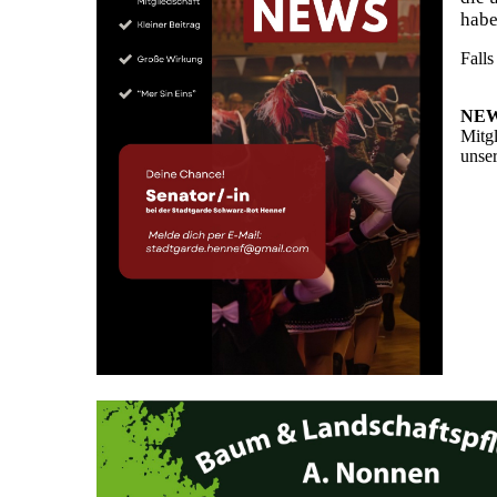
habe
Falls
NE
Mitgl
unser