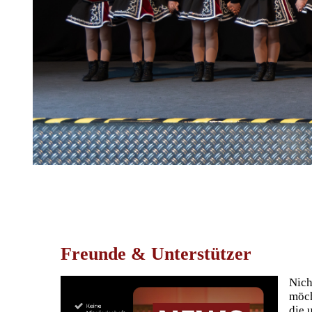
Freunde & Unterstützer
Nich
möch
die 