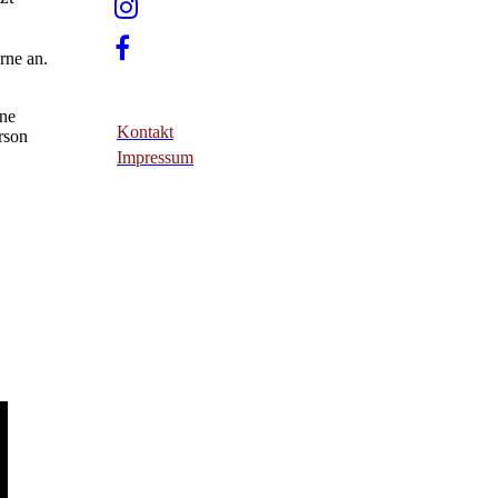
rne an.
hne
Kontakt
rson
Impressum